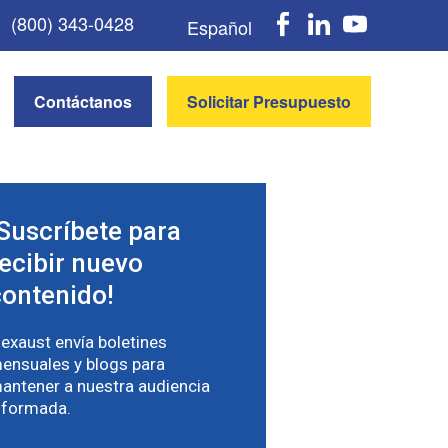
Faceboo
Linke
Y
(800) 343-0428
Español
Contáctanos
Solicitar Presupuesto
¡Suscríbete para
recibir nuevo
contenido!
lexaust envía boletines
ensuales y blogs para
antener a nuestra audiencia
nformada.