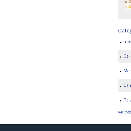
Cate
ma
Cali
Man
Os
Pol
ver tod