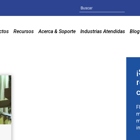
Buscar
ctos
Recursos
Acerca & Soporte
Industrias Atendidas
Blog
F
m
m
i