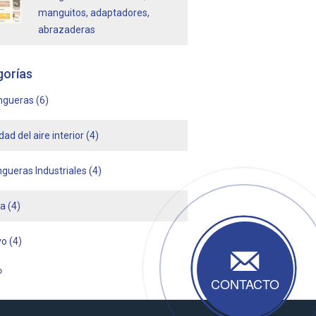
manguitos, adaptadores,
abrazaderas
gorías
ngueras
(6)
dad del aire interior
(4)
gueras Industriales
(4)
ha
(4)
vo
(4)
o
CONTACTO