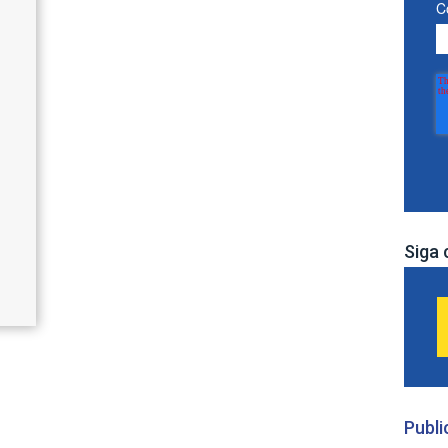
C
Siga 
Publi