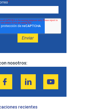
orreo
*
con nosotros:
caciones recientes