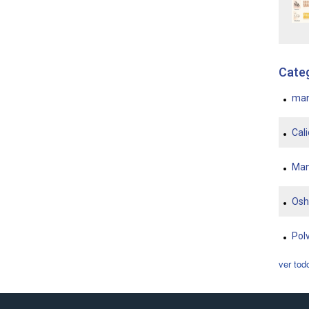
Cate
ma
Cali
Man
Os
Pol
ver tod