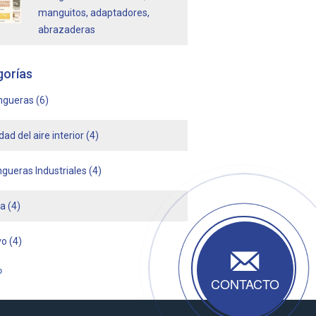
manguitos, adaptadores,
abrazaderas
gorías
ngueras
(6)
dad del aire interior
(4)
gueras Industriales
(4)
ha
(4)
vo
(4)
o
CONTACTO