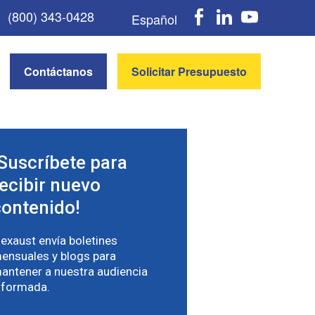
Faceboo
Linke
Y
(800) 343-0428
Español
Contáctanos
Solicitar Presupuesto
¡Suscríbete para
recibir nuevo
contenido!
lexaust envía boletines
ensuales y blogs para
antener a nuestra audiencia
nformada.