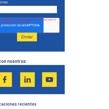
orreo
*
con nosotros:
caciones recientes