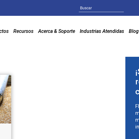
Buscar
ctos
Recursos
Acerca & Soporte
Industrias Atendidas
Blog
F
m
m
i