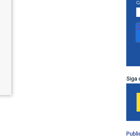
C
Siga 
Publi